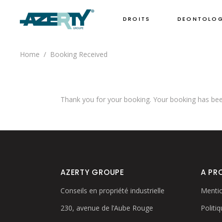
DROITS
DEONTOLOG
Home
/
Booking Received
Thank you for your booking. Your booking has been
AZERTY GROUPE
A PR
Conseils en propriété industrielle
Mentio
230, avenue de l’Aube Rouge
Politiq