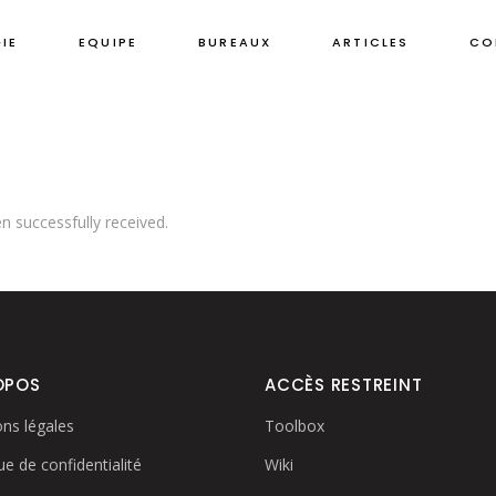
IE
EQUIPE
BUREAUX
ARTICLES
CO
 successfully received.
OPOS
ACCÈS RESTREINT
ns légales
Toolbox
ue de confidentialité
Wiki