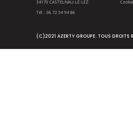
34170 CASTELNAU-LE-LEZ
Cooki
Tél. : 06 72 54 94 86
(C)2021 AZERTY GROUPE. TOUS DROITS 