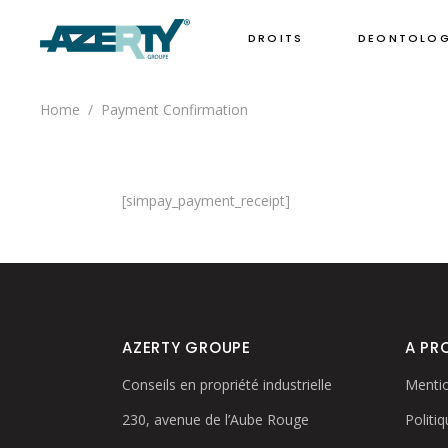
DROITS
DEONTOLOG
Home
/
Payment Confirmation
[simpay_payment_receipt]
AZERTY GROUPE
A PR
Conseils en propriété industrielle
Mentio
230, avenue de l’Aube Rouge
Politiq