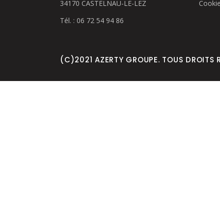
34170 CASTELNAU-LE-LEZ
Cooki
Tél. : 06 72 54 94 86
(C)2021 AZERTY GROUPE. TOUS DROITS 