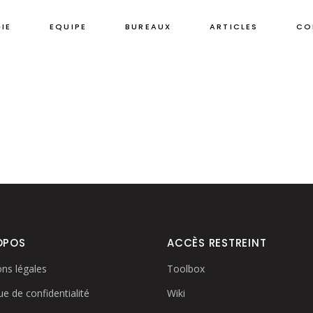
IE
EQUIPE
BUREAUX
ARTICLES
CO
OPOS
ACCÈS RESTREINT
ns légales
Toolbox
ue de confidentialité
Wiki